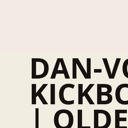
DAN-V
KICKB
| OLD