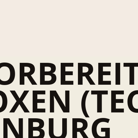
ORBEREI
OXEN (TE
ENBURG