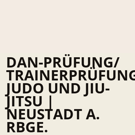
DAN-PRÜFUNG/
TRAINERPRÜFUN
JUDO UND JIU-
JITSU |
NEUSTADT A.
RBGE.